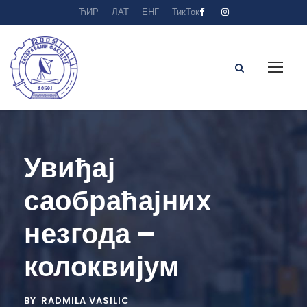
ЋИР
ЛАТ
ЕНГ
ТикТок
Увиђај
саобраћајних
незгода –
колоквијум
BY
RADMILA VASILIC