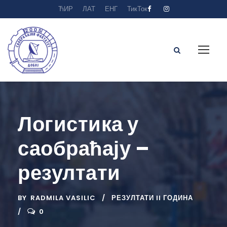
ЋИР
ЛАТ
ЕНГ
ТикТок
Логистика у
саобраћају –
резултати
BY
RADMILA VASILIC
РЕЗУЛТАТИ II ГОДИНА
0