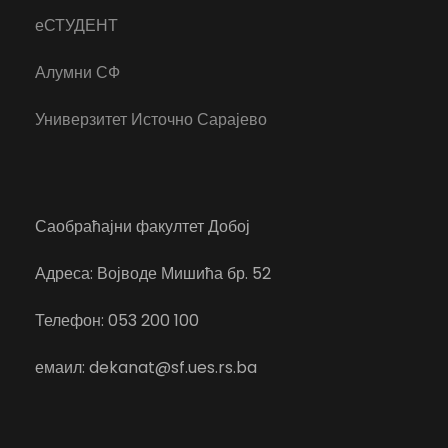
еСТУДЕНТ
Алумни СФ
Универзитет Источно Сарајево
Саобраћајни факултет Добој
Адреса: Војводе Мишића бр. 52
Телефон: 053 200 100
емаил: dekanat@sf.ues.rs.ba