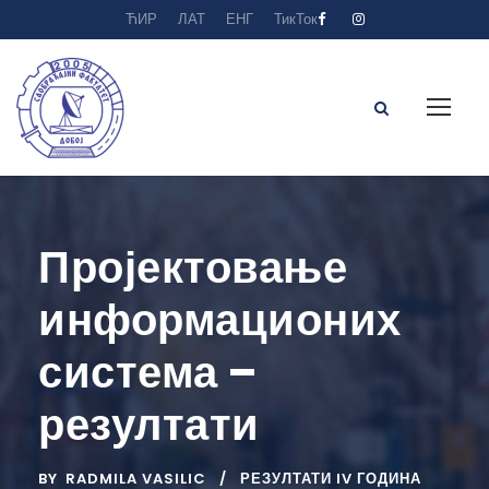
ЋИР
ЛАТ
ЕНГ
ТикТок
Пројектовање
информационих
система –
резултати
BY
RADMILA VASILIC
РЕЗУЛТАТИ IV ГОДИНА