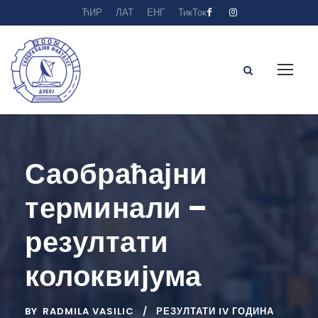
ЋИР
ЛАТ
ЕНГ
ТикТок
Саобраћајни
терминали –
резултати
колоквијума
BY
RADMILA VASILIC
РЕЗУЛТАТИ IV ГОДИНА