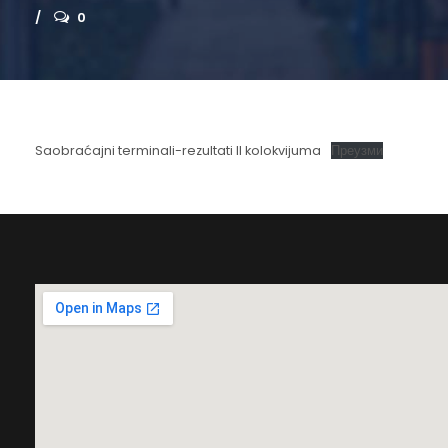
0
Saobraćajni terminali-rezultati II kolokvijuma
Преузми