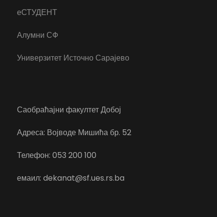
еСТУДЕНТ
Алумни СФ
Универзитет Источно Сарајево
Саобраћајни факултет Добој
Адреса: Војводе Мишића бр. 52
Телефон: 053 200 100
емаил: dekanat@sf.ues.rs.ba