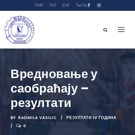
ЋИР
ЛАТ
ЕНГ
ТикТок
Вредновање у
саобраћају –
резултати
BY
RADMILA VASILIC
РЕЗУЛТАТИ IV ГОДИНА
0