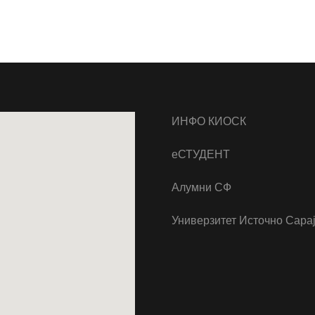
ИНФО КИОСК
еСТУДЕНТ
Алумни СФ
Универзитет Источно Сара