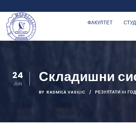
ФАКУЛТЕТ
СТУ
Складишни сис
24
JUN
BY
RADMILA VASILIC
РЕЗУЛТАТИ III ГО