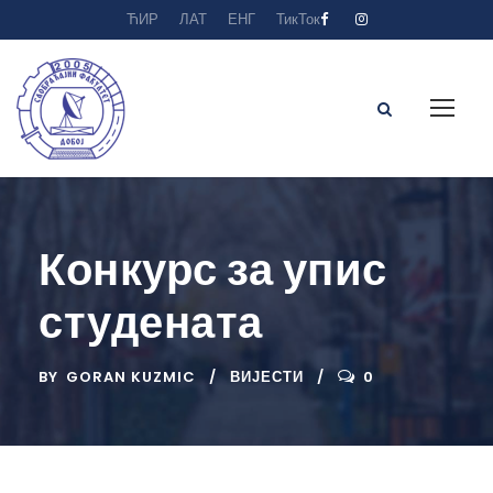
ЋИР
ЛАТ
ЕНГ
ТикТок
Конкурс за упис
студената
BY
GORAN KUZMIC
ВИЈЕСТИ
0