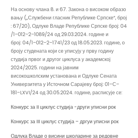
На основу члана 8. и 67. Закона о високом образо
вању („Службени гласник Републике Српске“, број
: 67/20), Одлуке Владе Републике Српске број: 04
/1–012–2–1089/24 од 29.03.2024. године и
број: 04/1–012–2–1741/23 од 18.05.2023. године, о
броју студената који се уписују у прву годину
студија првог и другог циклуса у академској
2024/2025. години на јавним
високошколским установана и Одлуке Сената
Универзитета у Источном Сарајеву број: 01–С–
181–LXVI/24 од 30.05.2024. године, расписује се:
Конкурс за II циклус студија -други уписни рок
Конкурс за III циклус студија – дргуи уписни рок
Одлука Владе о висини школарине за редовне