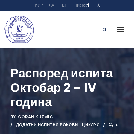
ЋИР
ЛАТ
ЕНГ
ТикТок
Распоред испита
Октобар 2 – IV
година
BY
GORAN KUZMIC
ДОДАТНИ ИСПИТНИ РОКОВИ I ЦИКЛУС
0