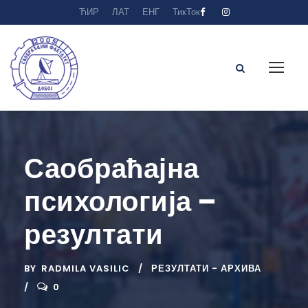
ЋИР
ЛАТ
ЕНГ
ТикТок
Саобраћајна
психологија –
резултати
BY
RADMILA VASILIC
РЕЗУЛТАТИ - АРХИВА
0