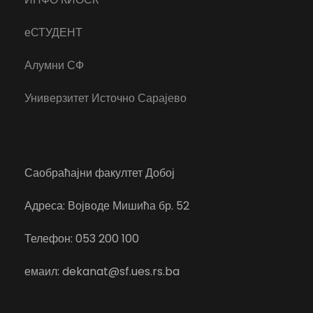
еСТУДЕНТ
Алумни СФ
Универзитет Источно Сарајево
Саобраћајни факултет Добој
Адреса: Војводе Мишића бр. 52
Телефон: 053 200 100
емаил: dekanat@sf.ues.rs.ba