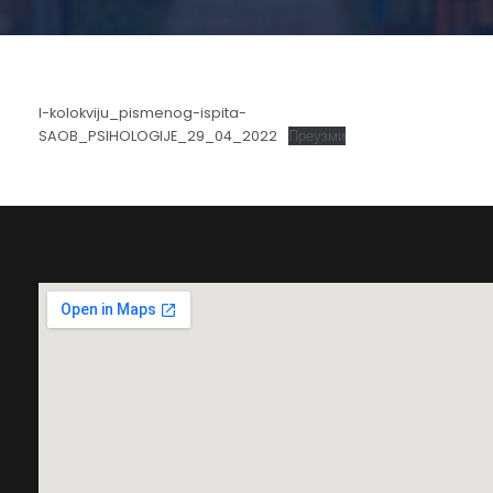
I-kolokviju_pismenog-ispita-
SAOB_PSIHOLOGIJE_29_04_2022
Преузми