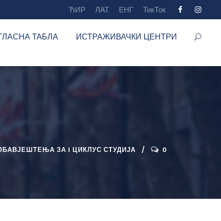
ЋИР
ЛАТ
ЕНГ
ТикТок
ГЛАСНА ТАБЛА
ИСТРАЖИВАЧКИ ЦЕНТРИ
ОБАВЈЕШТЕЊА ЗА I ЦИКЛУС СТУДИЈА
0