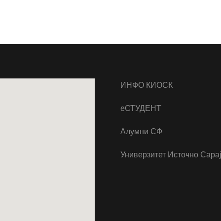
ИНФО КИОСК
еСТУДЕНТ
Алумни СФ
Универзитет Источно Сара