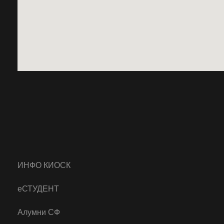
ИНФО КИОСК
еСТУДЕНТ
Алумни СФ