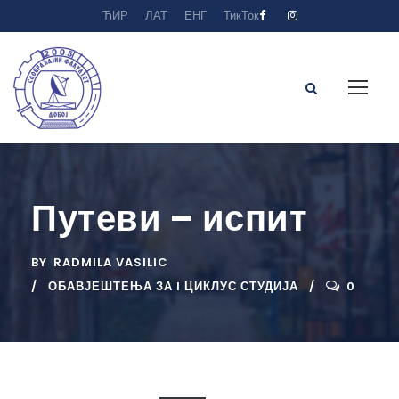
ЋИР
ЛАТ
ЕНГ
ТикТок
Путеви – испит
BY
RADMILA VASILIC
ОБАВЈЕШТЕЊА ЗА I ЦИКЛУС СТУДИЈА
0