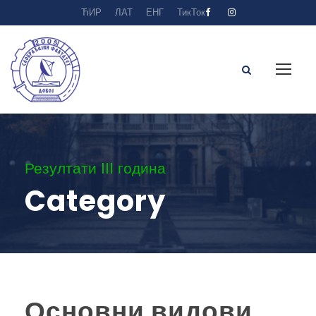
ЋИР
ЛАТ
ЕНГ
ТикТок
Резултати III година
Category
Основни видови