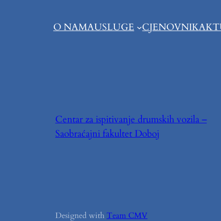
O NAMA
USLUGE
CJENOVNIK
AKT
Centar za ispitivanje drumskih vozila –
Saobraćajni fakultet Doboj
Designed with
Team CMV