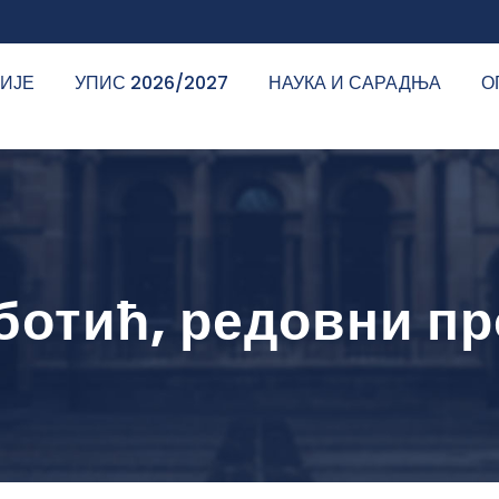
ДИЈЕ
УПИС 2026/2027
НАУКА И САРАДЊА
О
ботић, редовни п