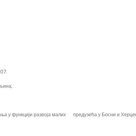
007.
ељина;
ња у функцији развоја малих предузећа у Босни и Херце