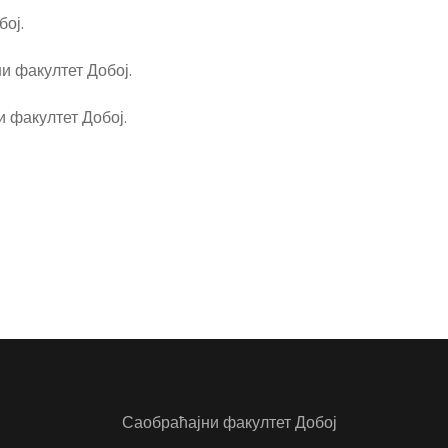
бој.
и факултет Добој.
и факултет Добој.
Саобраћајни факултет Добој