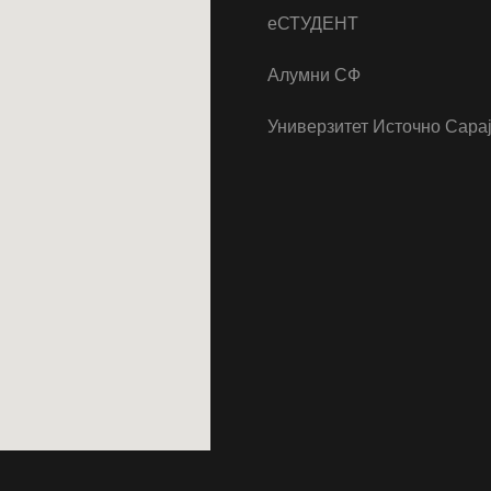
еСТУДЕНТ
Алумни СФ
Универзитет Источно Сара