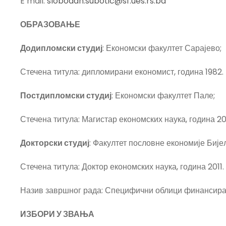
E mail:
slobodan.subotic@sf.ues.rs.ba
ОБРАЗОВАЊЕ
Додипломски студиј
: Економски факултет Сарајево;
Стечена титула: дипломирани економист, година 1982.
Постдипломски студиј
: Економски факултет Пале;
Стечена титула: Магистар економских наука, година 2
Докторски студиј
: Факултет пословне економије Биј
Стечена титула: Доктор економских наука, година 2011.
Назив завршног рада: Специфични облици финансира
ИЗБОРИ У ЗВАЊА