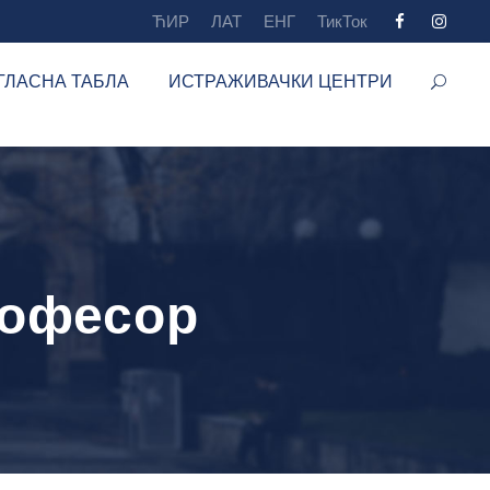
ЋИР
ЛАТ
ЕНГ
ТикТок
ГЛАСНА ТАБЛА
ИСТРАЖИВАЧКИ ЦЕНТРИ
рофесор